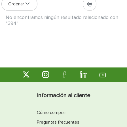
7
.
inodoro
8
.
azulejo
9
.
puerta
394
10
.
pantry
Información al cliente
Cómo comprar
Preguntas frecuentes