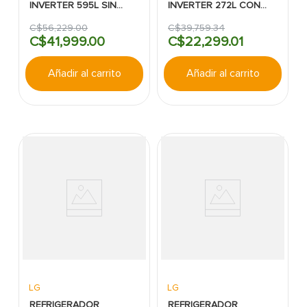
INVERTER 595L SIN
INVERTER 272L CON
DISPENSADOR LG
DISPENSADOR SILVER
LG
C$
56
,
229
.
00
C$
39
,
759
.
34
C$
41
,
999
.
00
C$
22
,
299
.
01
Añadir al carrito
Añadir al carrito
LG
LG
REFRIGERADOR
REFRIGERADOR