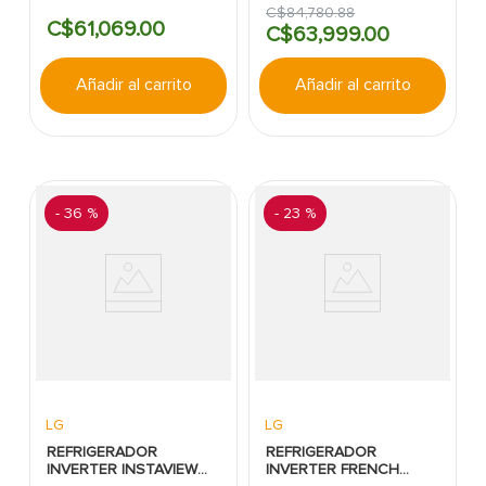
SIDE S/DISPENSADOR
612L PLATA LG
C$
84
,
780
.
88
LG MULTI AIR FLOW
C$
61
,
069
.
00
C$
63
,
999
.
00
ACERO PULIDO
Añadir al carrito
Añadir al carrito
-
36 %
-
23 %
LG
LG
REFRIGERADOR
REFRIGERADOR
INVERTER INSTAVIEW
INVERTER FRENCH