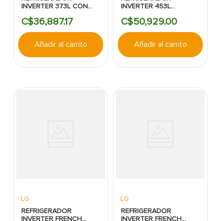
INVERTER 373L CON
INVERTER 453L
DISPENSADOR SILVER
S/DISPENSADOR
C$
36
,
887
.
17
C$
50
,
929
.
00
LG
NEGRO LG
Añadir al carrito
Añadir al carrito
LG
LG
REFRIGERADOR
REFRIGERADOR
INVERTER FRENCH
INVERTER FRENCH