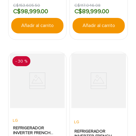
C/DISPENSADOR SBS
DOOR 710LT SIN
CRAFT ICE 612L ACERO
DISPENSADOR PLATA
C$
153
,
605
.
50
C$
117
,
046
.
08
LG
MATTE LG
C$
98
,
999
.
00
C$
89
,
999
.
00
Añadir al carrito
Añadir al carrito
-
30 %
LG
LG
REFRIGERADOR
REFRIGERADOR
INVERTER FRENCH