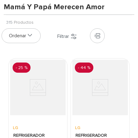
7
.
inodoro
Mamá Y Papá Merecen Amor
8
.
azulejo
9
.
puerta
315
Productos
10
.
pantry
-
25 %
-
44 %
LG
LG
REFRIGERADOR
REFRIGERADOR