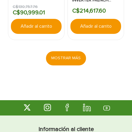
INVERTER FRENCH
DOOR 693L
DOOR 817L SIN
C/DISPENSADOR PLATA
C$
130
,
757
.
76
DISPENSADOR PLATA
C$
214
,
617
.
60
LG
C$
90
,
999
.
01
P/NEGRA LG
Añadir al carrito
Añadir al carrito
MOSTRAR MÁS
Información al cliente