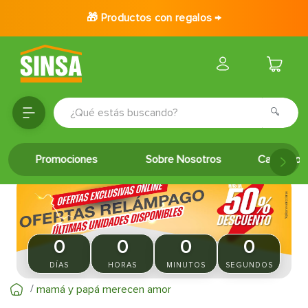
🎁 Productos con regalos →
¿Qué estás buscando?
TÉRMINOS MÁS BUSCADOS
Promociones
Sobre Nosotros
Catálogo 
1
.
porcelanato
2
.
ceramica
3
.
puertas
4
.
baldosa
0
0
0
0
5
.
cerradura
DÍAS
HORAS
MINUTOS
SEGUNDOS
6
.
fachaleta
mamá y papá merecen amor