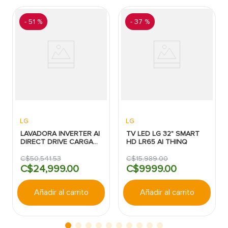
-
51 %
-
37 %
LG
LG
LAVADORA INVERTER AI
TV LED LG 32" SMART
DIRECT DRIVE CARGA
HD LR65 AI THINQ
SUPERIOR 25KG COLOR
NEGRO LG
C$
50
,
541
.
53
C$
15
,
989
.
00
C$
24
,
999
.
00
C$
9999
.
00
Añadir al carrito
Añadir al carrito