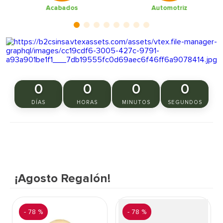
7
.
cerradura
Acabados
Automotriz
8
.
azulejo
9
.
pantry
10
.
puerta
0
0
0
0
DÍAS
HORAS
MINUTOS
SEGUNDOS
¡Agosto Regalón!
-
78 %
-
78 %