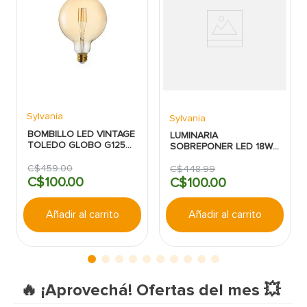
Sylvania
Sylvania
BOMBILLO LED VINTAGE
LUMINARIA
TOLEDO GLOBO G125
SOBREPONER LED 18W
4W 350LM 2200K E27
3000K 1260LM
15000H SYLVANIA
C$
459
.
00
REDONDO BLANCO IN
C$
448
.
99
OUT SYLVANIA
C$
100
.
00
C$
100
.
00
Añadir al carrito
Añadir al carrito
🔥 ¡Aprovechá! Ofertas del mes 💥