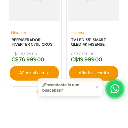
O
Hisense
Hisense
REFRIGERADOR
TV LED 55" SMART
INVERTER 579L CROSS
QLED 4K HISENSE
DOOR C/DISPENSADOR
55Q6QV
NEGRA HISENSE
C$
148
,
923
.
00
C$
37
,
570
.
00
C$
76
,
999
.
00
C$
19
,
999
.
00
Añadir al carrito
Añadir al carrito
¿Encontraste lo que
buscabas?
Convierte tu exterior en el lugar
favorito