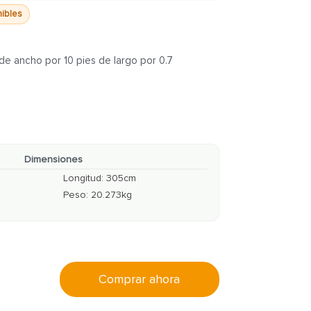
nibles
de ancho por 10 pies de largo por 0.7
Dimensiones
Longitud
:
305
cm
Peso
:
20.273
kg
Comprar ahora