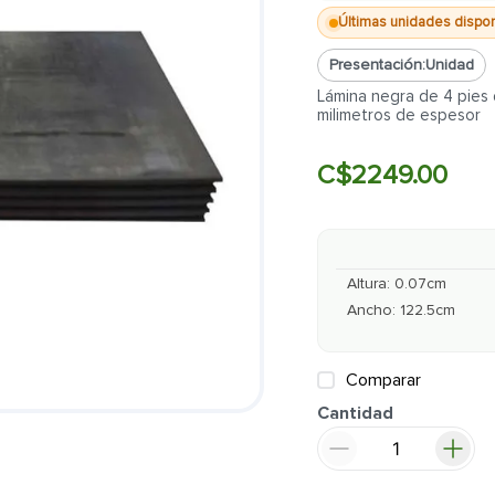
Últimas unidades dispo
Presentación:
Unidad
Lámina negra de 4 pies 
milimetros de espesor
C$
2249
.
00
Altura
:
0.07
cm
Ancho
:
122.5
cm
Comparar
Cantidad