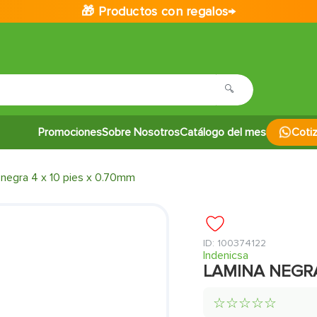
🎁 Productos con regalos→
Promociones
Sobre Nosotros
Catálogo del mes
Coti
 negra 4 x 10 pies x 0.70mm
:
100374122
Indenicsa
LAMINA NEGRA 
☆
☆
☆
☆
☆