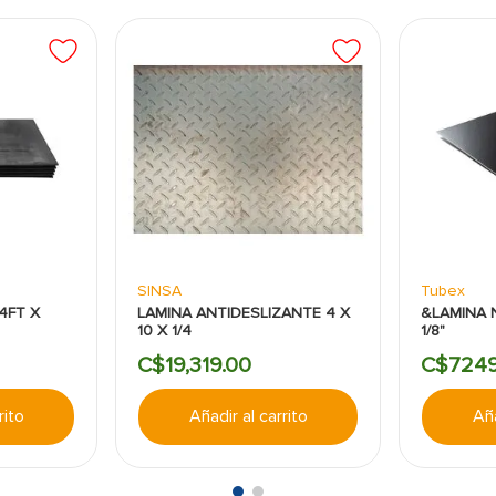
SINSA
Tubex
4FT X
LAMINA ANTIDESLIZANTE 4 X
&LAMINA N
10 X 1/4
1/8"
C$
19
,
319
.
00
C$
724
rito
Añadir al carrito
Aña