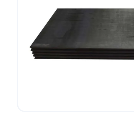
9
.
puerta
10
.
pantry