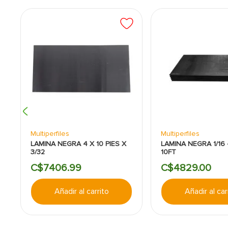
Multiperfiles
Multiperfiles
LAMINA NEGRA 4 X 10 PIES X
LAMINA NEGRA 1/16 
3/32
10FT
C$
7406
.
99
C$
4829
.
00
Añadir al carrito
Añadir al car