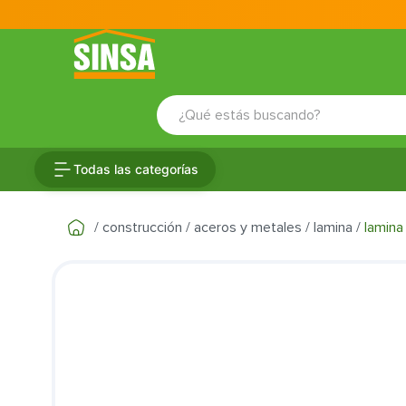
¿Qué estás buscando?
TÉRMINOS MÁS BUSCADOS
Todas las categorías
1
.
porcelanato
2
.
ceramica
construcción
aceros y metales
lamina
lamina
3
.
baldosa
4
.
puertas
5
.
cerradura
6
.
azulejo
7
.
fachaleta
8
.
inodoro