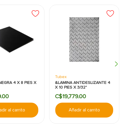
Tubex
EGRA 4 X 8 PIES X
&LAMINA ANTIDESLIZANTE 4
X 10 PIES X 3/32"
9
.
00
C$
19
,
779
.
00
dir al carrito
Añadir al carrito