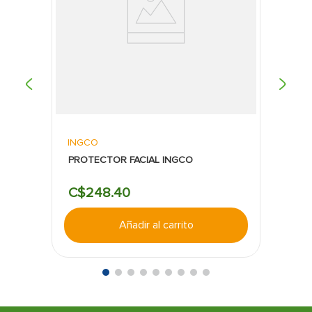
limpios y profesionales.
Ergonomía y facilidad de uso:
El mango de
aluminio ligero y el diseño tipo esqueleto hacen
que sea fácil de manejar, incluso en espacios
reducidos o en proyectos que requieran largas
horas de trabajo continuo.
INGCO
PROTECTOR FACIAL INGCO
C$
248
.
40
Añadir al carrito