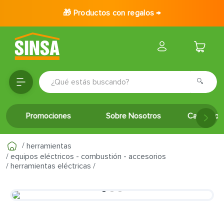
🎁 Productos con regalos →
¿Qué estás buscando?
TÉRMINOS MÁS BUSCADOS
Promociones
Sobre Nosotros
Catálogo 
1
.
porcelanato
2
.
ceramica
herramientas
3
.
puertas
equipos eléctricos - combustión - accesorios
herramientas eléctricas
4
.
baldosa
5
.
cerradura
6
.
fachaleta