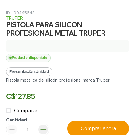
7
.
inodoro
8
.
azulejo
:
100445648
TRUPER
9
.
puerta
PISTOLA PARA SILICON
PROFESIONAL METAL TRUPER
10
.
pantry
Producto disponible
Presentación:
Unidad
Pistola metálica de silicón profesional marca Truper
C$
127
.
85
Comparar
Cantidad
Comprar ahora