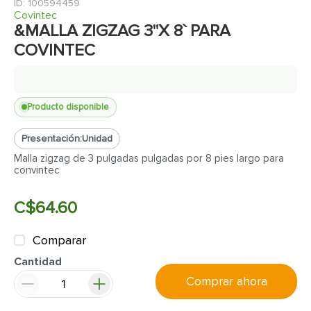
7
.
cerradura
:
100594459
Covintec
8
.
azulejo
&MALLA ZIGZAG 3"X 8` PARA
COVINTEC
9
.
pantry
10
.
puerta
Producto disponible
Presentación:
Unidad
Malla zigzag de 3 pulgadas pulgadas por 8 pies largo para
convintec
C$
64
.
60
Comparar
Cantidad
Comprar ahora