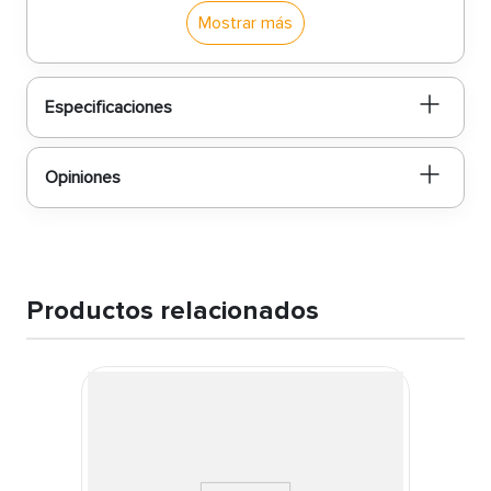
durabilidad garantizan un uso prolongado y efectivo
en cualquier entorno de trabajo. ¡Obtén la faja con
Mostrar más
trinquete de 3 pulgadas x 9 metros de largo de
Truper y asegura tus cargas con confianza!
Especificaciones
Opiniones
Productos relacionados