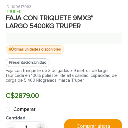
7
.
fachaleta
:
100617083
8
.
inodoro
TRUPER
FAJA CON TRIQUETE 9MX3"
9
.
puerta
LARGO 5400KG TRUPER
10
.
pantry
Últimas unidades disponibles
Presentación:
Unidad
Faja con trinquete de 3 pulgadas x 9 metros de largo,
fabricada en 100% poliéster de alta calidad, capacidad de
carga de 5,400 kilogramos, marca Truper.
C$
2879
.
00
Comparar
Cantidad
Comprar ahora