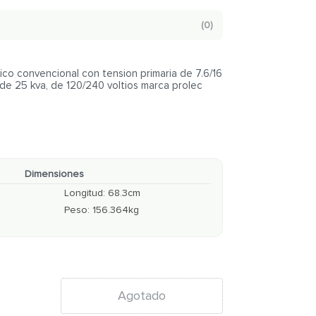
(
0
)
o convencional con tension primaria de 7.6/16
 de 25 kva, de 120/240 voltios marca prolec
Dimensiones
Longitud
:
68.3
cm
Peso
:
156.364
kg
Agotado