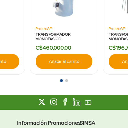
ProlecGE
ProlecGE
TRANSFORMADOR
TRANSFO
MONOFASICO
MONOFAS
4/24.9KV
CONVENCIONAL-
CONVENCI
C$
460
,
000
.
00
C$
196
,
20/240V
7.6/13.2KV:100KVA:240/480V
PROLEC G
rito
Añadir al carrito
Aña
Información
Promociones
SINSA