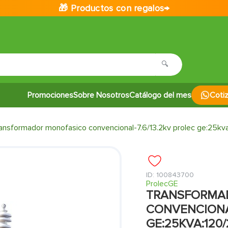
🎁 Productos con regalos→
Promociones
Sobre Nosotros
Catálogo del mes
Coti
ransformador monofasico convencional-7.6/13.2kv prolec ge:25kv
:
100843700
ProlecGE
TRANSFORMA
CONVENCIONAL
GE:25KVA:120