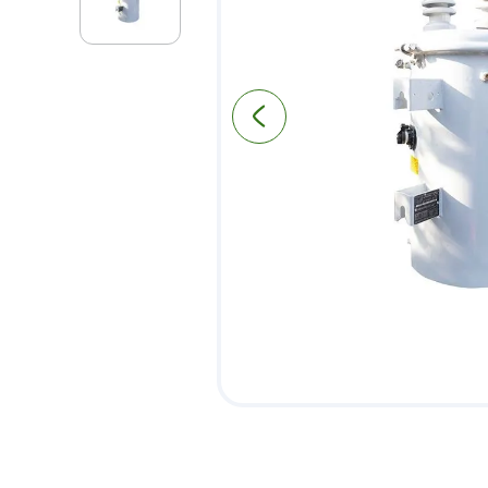
9
.
pantry
10
.
puerta