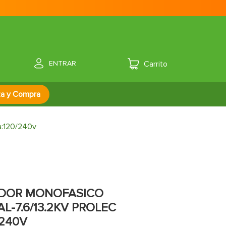
ENTRAR
za y Compra
a:120/240v
DOR MONOFASICO
-7.6/13.2KV PROLEC
/240V