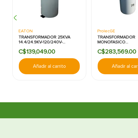
EATON
ProlecGE
TRANSFORMADOR 25KVA
TRANSFORMADOR
14.4/24.9KV-120/240V-
MONOFASICO
COOPER/EATON
CONVENCIONAL-14.
C$
139
,
049
.
00
C$
283
,
569
.
00
PROLEC GE:75KVA:1
Añadir al carrito
Añadir al car