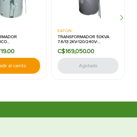
EATON
RMADOR
TRANSFORMADOR 50KVA
ICO
7.6/13.2KV-120/240V-
ONAL-7.6/13.2KV
COOPER/EATON
719
.
00
C$
169
,
050
.
00
E:50KVA:240/480V
dir al carrito
Agotado