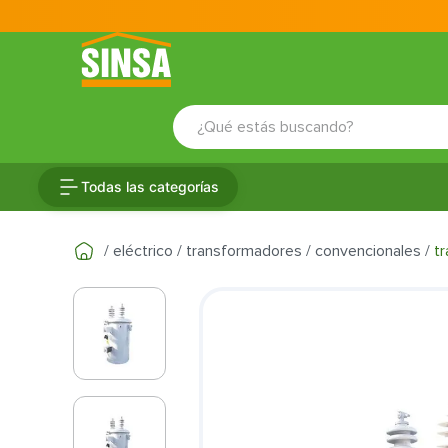
¿Qué estás buscando?
TÉRMINOS MÁS BUSCADOS
Todas las categorías
1
.
porcelanato
2
.
ceramica
eléctrico
transformadores
convencionales
t
3
.
baldosa
4
.
puertas
5
.
fachaleta
6
.
inodoro
7
.
cerradura
8
.
azulejo