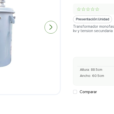
☆
☆
☆
☆
☆
Presentación:
Unidad
Transformador monofasic
kv y tension secundaria
Altura
:
88.5
cm
Ancho
:
60.5
cm
Comparar