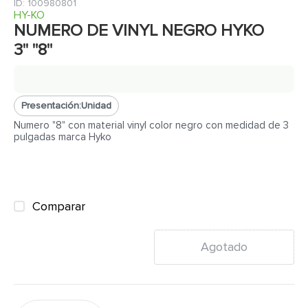
7
.
fachaleta
:
100980801
HY-KO
8
.
inodoro
NUMERO DE VINYL NEGRO HYKO
3'' "8"
9
.
puerta
10
.
pantry
Presentación:
Unidad
Numero "8" con material vinyl color negro con medidad de 3
pulgadas marca Hyko
Comparar
Agotado