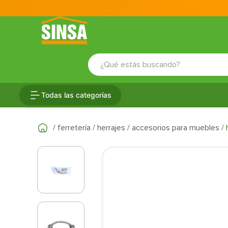
¿Qué estás buscando?
TÉRMINOS MÁS BUSCADOS
Todas las categorías
1
.
porcelanato
2
.
ceramica
ferretería
herrajes
accesorios para muebles
3
.
baldosa
4
.
puertas
5
.
fachaleta
6
.
inodoro
7
.
cerradura
8
.
azulejo