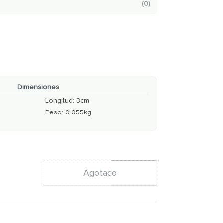
(
0
)
Dimensiones
Longitud
:
3
cm
Peso
:
0.055
kg
Agotado