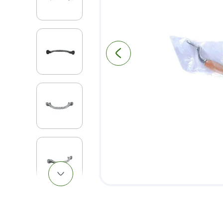
9
.
pantry
10
.
puerta