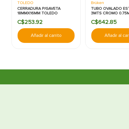
TOLEDO
Brüken
CERRADURA P/GAVETA
TUBO OVALADO ES
18MMX16MM TOLEDO
3MTS CROMO 0.75
BRUKEN
C$
253
.
92
C$
642
.
85
Añadir al carrito
Añadir al car