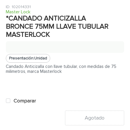
7
.
inodoro
:
102014331
8
.
azulejo
Master Lock
*CANDADO ANTICIZALLA
9
.
puerta
BRONCE 75MM LLAVE TUBULAR
10
.
pantry
MASTERLOCK
Presentación:
Unidad
Candado Anticizalla con llave tubular, con medidas de 75
milimetros, marca Masterlock
Comparar
Agotado