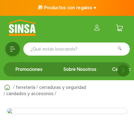
🎁 Productos con regalos →
¿Qué estás buscando?
TÉRMINOS MÁS BUSCADOS
Promociones
Sobre Nosotros
Catálogo 
1
.
porcelanato
2
.
ceramica
ferretería
cerraduras y seguridad
3
.
puertas
candados y accesorios
4
.
baldosa
5
.
cerradura
6
.
fachaleta