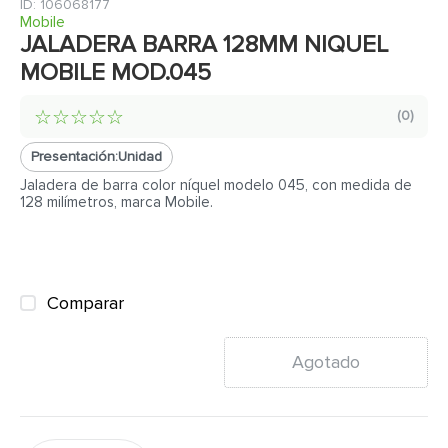
7
.
inodoro
:
106068177
Mobile
8
.
azulejo
JALADERA BARRA 128MM NIQUEL
MOBILE MOD.045
9
.
puerta
10
.
pantry
☆
☆
☆
☆
☆
(
0
)
Presentación:
Unidad
Jaladera de barra color níquel modelo 045, con medida de
128 milímetros, marca Mobile.
Comparar
Agotado