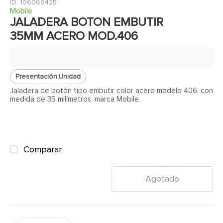
7
.
cerradura
:
106068425
Mobile
8
.
azulejo
JALADERA BOTON EMBUTIR
35MM ACERO MOD.406
9
.
pantry
10
.
puerta
Presentación:
Unidad
Jaladera de botón tipo embutir color acero modelo 406, con
medida de 35 milímetros, marca Mobile.
Comparar
Agotado