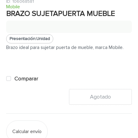
7
.
inodoro
:
106068581
Mobile
8
.
azulejo
BRAZO SUJETAPUERTA MUEBLE
9
.
puerta
10
.
pantry
Presentación:
Unidad
Brazo ideal para sujetar puerta de mueble, marca Mobile.
Comparar
Agotado
Calcular envío