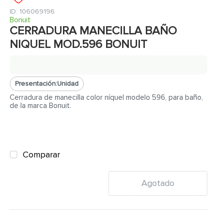
7
.
inodoro
:
106069196
8
.
azulejo
Bonuit
CERRADURA MANECILLA BAÑO
9
.
puerta
NIQUEL MOD.596 BONUIT
10
.
pantry
Presentación:
Unidad
Cerradura de manecilla color níquel modelo 596, para baño,
de la marca Bonuit.
Comparar
Agotado