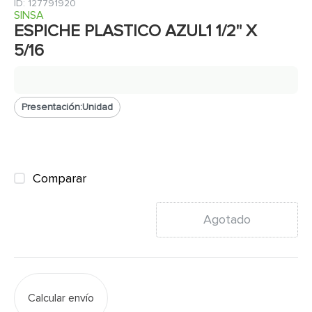
7
.
fachaleta
:
127791920
SINSA
8
.
inodoro
ESPICHE PLASTICO AZUL1 1/2" X
5/16
9
.
puerta
10
.
pantry
Presentación:
Unidad
Comparar
Agotado
Calcular envío