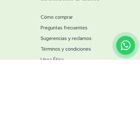
Cómo comprar
Preguntas frecuentes
Sugerencias y reclamos
¿Encontraste lo que
buscabas?
Términos y condiciones
Línea Ética
Promociones
Catálogos
Reglamentos
SINSA