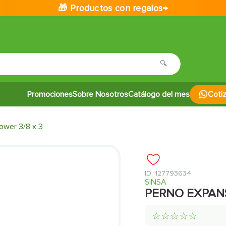
🎁 Productos con regalos→
Promociones
Sobre Nosotros
Catálogo del mes
Coti
ower 3/8 x 3
:
127793634
SINSA
PERNO EXPANS
☆
☆
☆
☆
☆