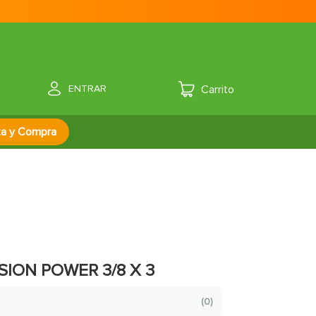
ENTRAR
za y Compra
ION POWER 3/8 X 3
(
0
)