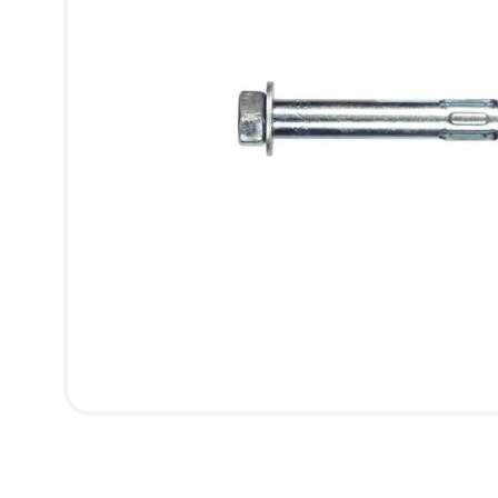
9
.
puerta
10
.
pantry