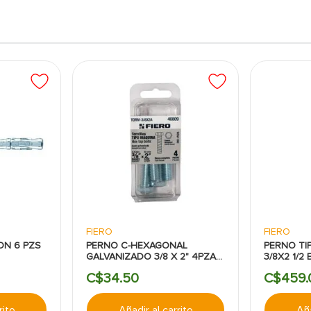
FIERO
FIERO
ON 6 PZS
PERNO C-HEXAGONAL
PERNO TI
GALVANIZADO 3/8 X 2" 4PZAS
3/8X2 1/2
FIERO
C$
34
.
50
C$
459
.
rito
Añadir al carrito
Aña