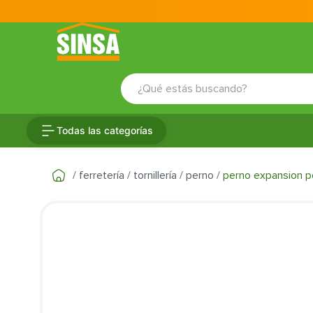
¿Qué estás buscando?
TÉRMINOS MÁS BUSCADOS
Todas las categorías
1
.
porcelanato
2
.
ceramica
ferretería
tornillería
perno
perno expansion p
3
.
puertas
4
.
baldosa
5
.
cerradura
6
.
fachaleta
7
.
inodoro
8
.
azulejo