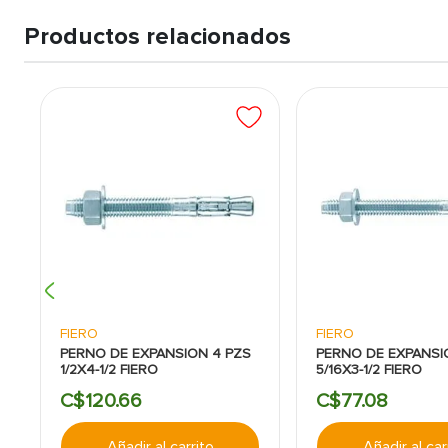
Productos relacionados
FIERO
FIERO
PERNO DE EXPANSION 4 PZS
PERNO DE EXPANSI
1/2X4-1/2 FIERO
5/16X3-1/2 FIERO
C$
120
.
66
C$
77
.
08
Añadir al carrito
Añadir al car