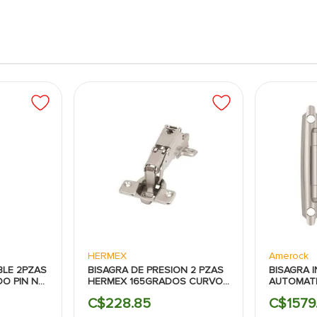
HERMEX
Amerock
BLE 2PZAS
BISAGRA DE PRESION 2 PZAS
BISAGRA 
DO PIN NO
HERMEX 165GRADOS CURVO
AUTOMATI
CIERRE SUAVE
NIQUEL S
C$
228
.
85
C$
1579