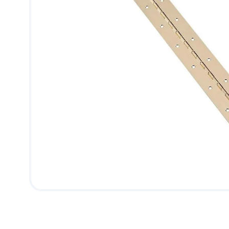
9
.
puerta
10
.
pantry