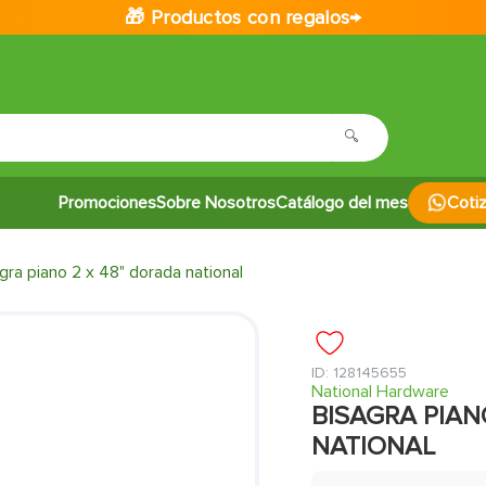
🎁 Productos con regalos→
Promociones
Sobre Nosotros
Catálogo del mes
Coti
gra piano 2 x 48" dorada national
:
128145655
National Hardware
BISAGRA PIAN
NATIONAL