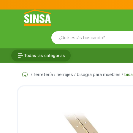
¿Qué estás buscando?
TÉRMINOS MÁS BUSCADOS
Todas las categorías
1
.
porcelanato
2
.
ceramica
ferretería
herrajes
bisagra para muebles
bisa
3
.
puertas
4
.
baldosa
5
.
cerradura
6
.
fachaleta
7
.
inodoro
8
.
azulejo