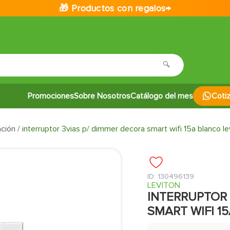
🎁 Productos con regalos→
Promociones
Sobre Nosotros
Catálogo del mes
Coti
ación
interruptor 3vias p/ dimmer decora smart wifi 15a blanco le
:
130496139
LEVITON
INTERRUPTOR 
SMART WIFI 1