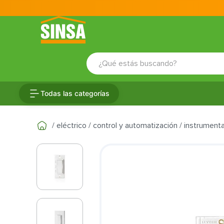
¿Qué estás buscando?
TÉRMINOS MÁS BUSCADOS
Todas las categorías
1
.
porcelanato
2
.
ceramica
eléctrico
control y automatización
instrument
3
.
baldosa
4
.
puertas
5
.
cerradura
6
.
azulejo
7
.
fachaleta
8
.
inodoro