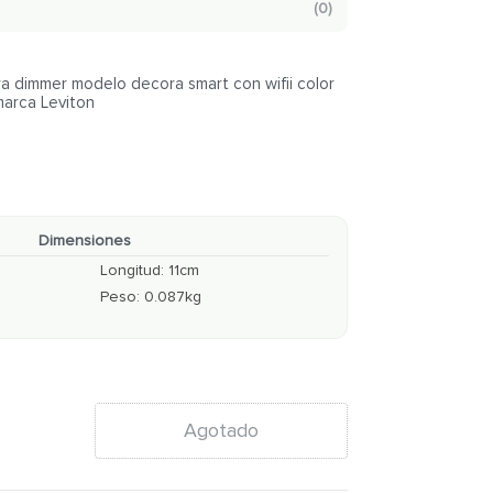
(
0
)
ara dimmer modelo decora smart con wifii color
marca Leviton
Dimensiones
Longitud
:
11
cm
Peso
:
0.087
kg
Agotado