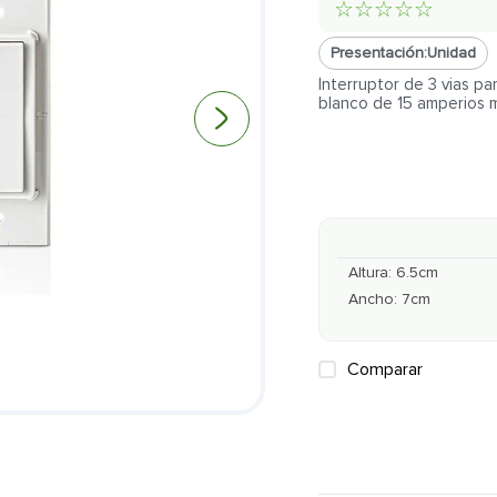
☆
☆
☆
☆
☆
Presentación:
Unidad
Interruptor de 3 vias p
blanco de 15 amperios 
Altura
:
6.5
cm
Ancho
:
7
cm
Comparar