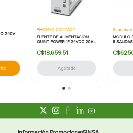
PHOENIX CONTACT
Schneider 
O 240V
FUENTE DE ALIMENTACION
MODULO D
QUINT POWER 1F 24VDC 20A
8 SALIDAS
PHOENIX CONTACT
C$
18
,
659
.
51
C$
625
rito
Agotado
Información
Promociones
SINSA