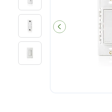
9
.
puerta
10
.
pantry