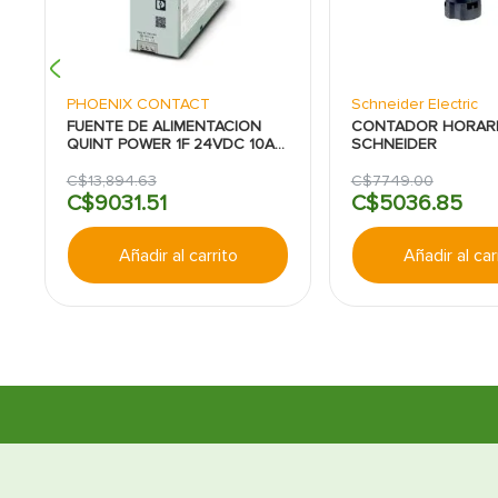
PHOENIX CONTACT
Schneider Electric
FUENTE DE ALIMENTACION
CONTADOR HORARI
QUINT POWER 1F 24VDC 10A
SCHNEIDER
PHOENIX CONTACT
C$
13
,
894
.
63
C$
7749
.
00
C$
9031
.
51
C$
5036
.
85
Añadir al carrito
Añadir al car