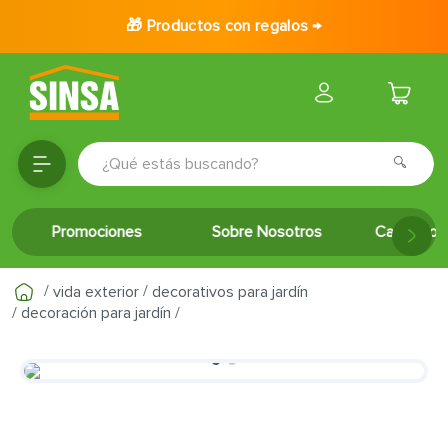
🎁 Productos con regalos →
¿Qué estás buscando?
TÉRMINOS MÁS BUSCADOS
Promociones
Sobre Nosotros
Catálogo 
1
.
porcelanato
2
.
ceramica
vida exterior
decorativos para jardín
3
.
baldosa
decoración para jardín
4
.
puertas
5
.
cerradura
6
.
inodoro