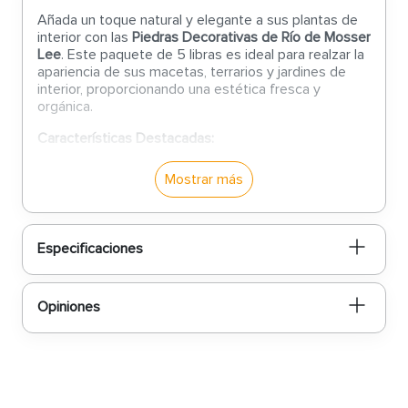
Añada un toque natural y elegante a sus plantas de
interior con las
Piedras Decorativas de Río de Mosser
Lee
. Este paquete de 5 libras es ideal para realzar la
apariencia de sus macetas, terrarios y jardines de
interior, proporcionando una estética fresca y
orgánica.
Características Destacadas:
Material Natural:
Piedras de río seleccionadas
Mostrar más
que ofrecen una variedad de formas y tonos,
aportando una apariencia auténtica y
armoniosa a sus arreglos.
Presentación de 5 Libras:
Cantidad adecuada
Especificaciones
para cubrir la superficie de varias macetas o
proyectos decorativos, facilitando su aplicación
y manejo.
Opiniones
Versatilidad de Uso:
Perfectas para decorar
plantas de interior, terrarios, jardines de platos
y otros proyectos creativos, añadiendo un
elemento estético distintivo.
Mejora Estética:
Las piedras de río
proporcionan un contraste atractivo con el