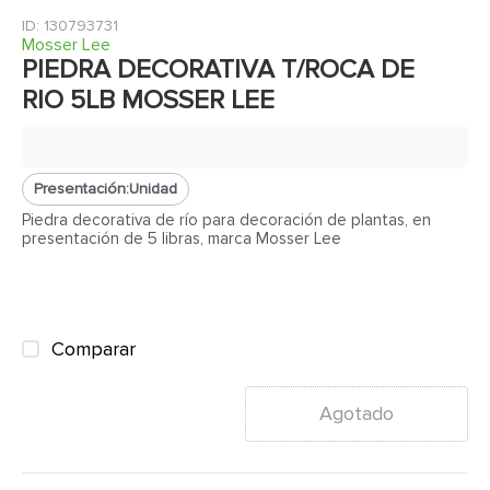
7
.
fachaleta
:
130793731
8
.
azulejo
Mosser Lee
PIEDRA DECORATIVA T/ROCA DE
9
.
pantry
RIO 5LB MOSSER LEE
10
.
puerta
Presentación:
Unidad
Piedra decorativa de río para decoración de plantas, en
presentación de 5 libras, marca Mosser Lee
Comparar
Agotado