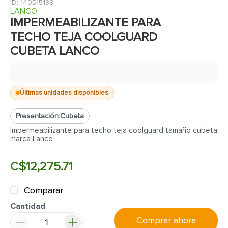
7
.
fachaleta
:
140515188
LANCO
8
.
inodoro
IMPERMEABILIZANTE PARA
TECHO TEJA COOLGUARD
9
.
puerta
CUBETA LANCO
10
.
pantry
Últimas unidades disponibles
Presentación:
Cubeta
Impermeabilizante para techo teja coolguard tamaño cubeta
marca Lanco
C$
12
,
275
.
71
Comparar
Cantidad
Comprar ahora