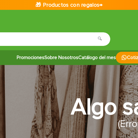
🎁 Productos con regalos→
Promociones
Sobre Nosotros
Catálogo del mes
Coti
Algo s
(Err