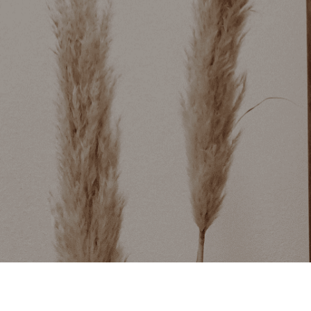
9
.
pantry
10
.
abanico