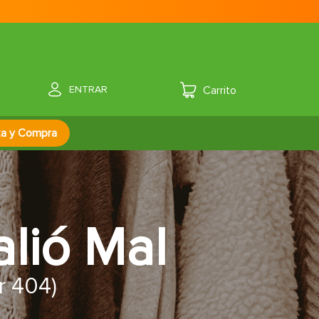
ENTRAR
za y Compra
alió Mal
or 404)