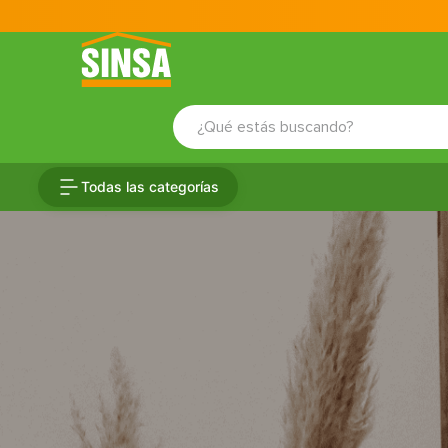
¿Qué estás buscando?
TÉRMINOS MÁS BUSCADOS
Todas las categorías
1
.
porcelanato
2
.
ceramica
3
.
baldosa
4
.
puertas
5
.
cerradura
6
.
inodoro
7
.
fachaleta
8
.
azulejo