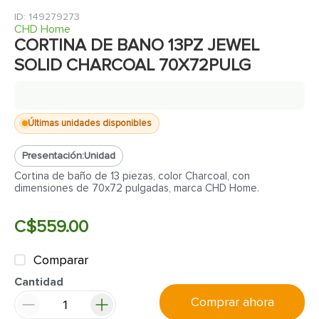
7
.
inodoro
:
149279273
8
.
azulejo
CHD Home
CORTINA DE BANO 13PZ JEWEL
9
.
puerta
SOLID CHARCOAL 70X72PULG
10
.
pantry
Últimas unidades disponibles
Presentación:
Unidad
Cortina de baño de 13 piezas, color Charcoal, con
dimensiones de 70x72 pulgadas, marca CHD Home.
C$
559
.
00
Comparar
Cantidad
Comprar ahora