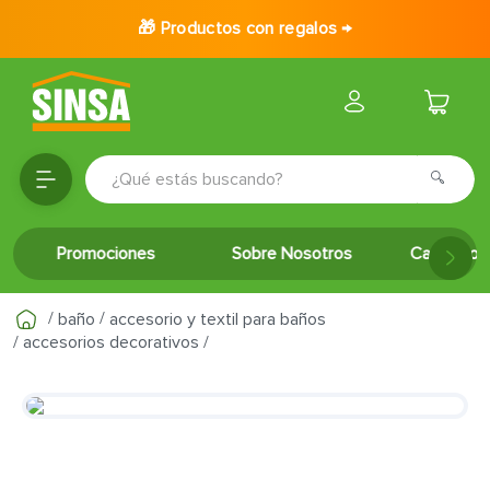
🎁 Productos con regalos →
¿Qué estás buscando?
TÉRMINOS MÁS BUSCADOS
Promociones
Sobre Nosotros
Catálogo 
1
.
porcelanato
2
.
ceramica
baño
accesorio y textil para baños
3
.
puertas
accesorios decorativos
4
.
baldosa
5
.
cerradura
6
.
fachaleta