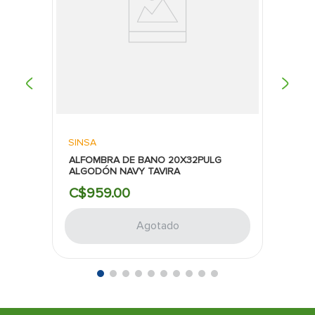
personal.
Conjunto completo:
El set de 13 piezas
proporciona todo lo necesario para renovar tu
espacio de baño, ofreciendo una solución
práctica y coordinada que facilita la decoración.
Dimensiones universales:
Con medidas de
70x72 pulgadas, la cortina se ajusta
perfectamente a la mayoría de las duchas y
bañeras, garantizando una cobertura adecuada
SINSA
y funcionalidad óptima.
ALFOMBRA DE BANO 20X32PULG
ALGODÓN NAVY TAVIRA
C$
959
.
00
Agotado