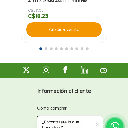
ALTO X 29MM ANCHO PHOENIX
CONTACT
C$
28
.
05
C$
18
.
23
Añadir al carrito
Información al cliente
Cómo comprar
Preguntas frecuentes
¿Encontraste lo que
buscabas?
Sugerencias y reclamos