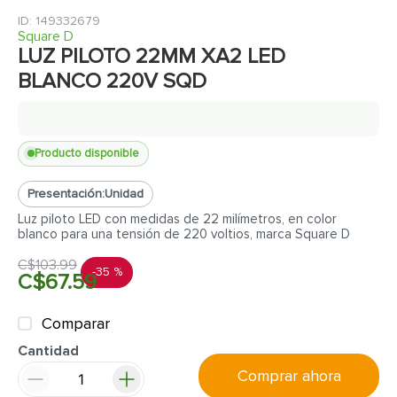
7
.
fachaleta
:
149332679
8
.
inodoro
Square D
LUZ PILOTO 22MM XA2 LED
9
.
puerta
BLANCO 220V SQD
10
.
pantry
Producto disponible
Presentación:
Unidad
Luz piloto LED con medidas de 22 milímetros, en color
blanco para una tensión de 220 voltios, marca Square D
C$
103
.
99
-
35 %
C$
67
.
59
Comparar
Cantidad
Comprar ahora