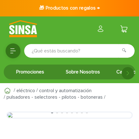
🎁 Productos con regalos →
¿Qué estás buscando?
TÉRMINOS MÁS BUSCADOS
Promociones
Sobre Nosotros
Catálogo 
1
.
porcelanato
2
.
ceramica
eléctrico
control y automatización
3
.
baldosa
pulsadores - selectores - pilotos - botoneras
4
.
puertas
5
.
cerradura
6
.
azulejo