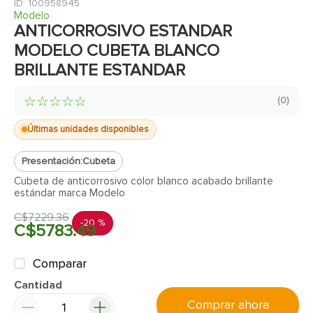
7
.
inodoro
:
100958945
Modelo
8
.
azulejo
ANTICORROSIVO ESTANDAR
MODELO CUBETA BLANCO
9
.
puerta
BRILLANTE ESTANDAR
10
.
pantry
☆
☆
☆
☆
☆
(
0
)
Últimas unidades disponibles
Presentación:
Cubeta
Cubeta de anticorrosivo color blanco acabado brillante
estándar marca Modelo
C$
7229
.
36
-
20 %
C$
5783
.
49
Comparar
Cantidad
Comprar ahora