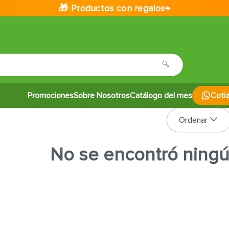
🎁 Productos con regalos→
Promociones
Sobre Nosotros
Catálogo del mes
Coti
No se encontró ning