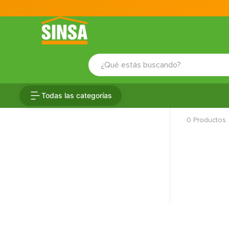
¿Qué estás buscando?
TÉRMINOS MÁS BUSCADOS
Todas las categorías
1
.
porcelanato
0
Productos
2
.
ceramica
3
.
baldosa
4
.
puertas
5
.
cerradura
6
.
azulejo
7
.
fachaleta
8
.
inodoro