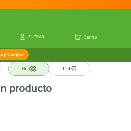
ENTRAR
za y Compra
Grid
List
ún producto