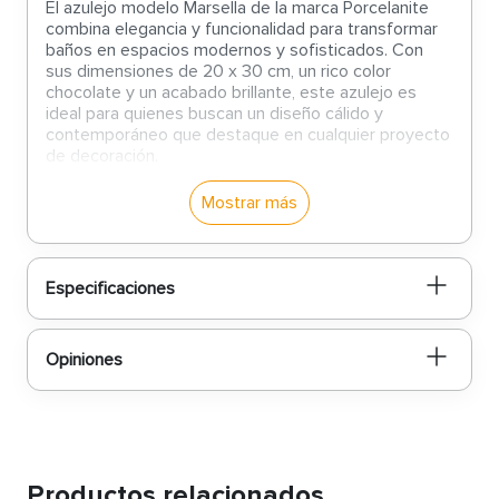
El azulejo modelo Marsella de la marca Porcelanite
combina elegancia y funcionalidad para transformar
baños en espacios modernos y sofisticados. Con
sus dimensiones de 20 x 30 cm, un rico color
chocolate y un acabado brillante, este azulejo es
ideal para quienes buscan un diseño cálido y
contemporáneo que destaque en cualquier proyecto
de decoración.
Características del producto:
Mostrar más
Dimensiones prácticas y versátiles:
Sus
medidas de 20 x 30 cm son ideales para
Especificaciones
revestimientos en baños, permitiendo una
instalación precisa y un acabado uniforme,
perfecto para proyectos de remodelación o
nuevas construcciones.
Opiniones
Color chocolate elegante:
Este tono profundo
y cálido aporta un aire de sofisticación y
modernidad, creando un contraste atractivo
con elementos más claros o tonos neutros en
el baño.
Acabado brillante luminoso:
La superficie
Productos relacionados