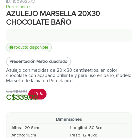
7
.
fachaleta
:
100962573
Porcelanite
8
.
inodoro
AZULEJO MARSELLA 20X30
CHOCOLATE BAÑO
9
.
puerta
10
.
pantry
Producto disponible
Presentación:
Metro cuadrado
Azulejo con medidas de 20 x 30 centímetros, en color
chocolate con acabado brillante y para uso en baño, modelo
Marsella de la marca Porcelanite
C$
419
.
00
-
19 %
C$
339
.
00
Dimensiones
Altura
:
20.6
cm
Longitud
:
30.8
cm
Ancho
:
10
cm
Peso
:
12.43
kg