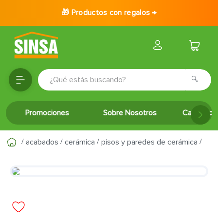
🎁 Productos con regalos →
¿Qué estás buscando?
TÉRMINOS MÁS BUSCADOS
Promociones
Sobre Nosotros
Catálogo 
1
.
porcelanato
2
.
ceramica
acabados
cerámica
pisos y paredes de cerámica
3
.
baldosa
4
.
puertas
5
.
cerradura
6
.
azulejo