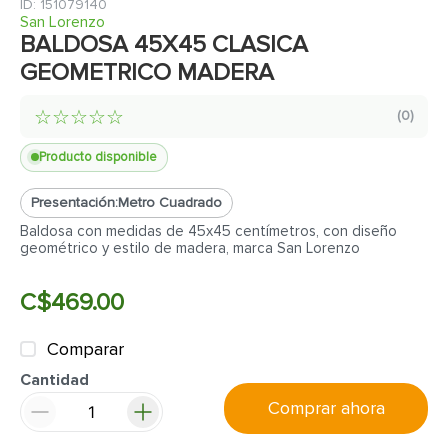
7
.
inodoro
:
151079140
San Lorenzo
8
.
azulejo
BALDOSA 45X45 CLASICA
GEOMETRICO MADERA
9
.
puerta
10
.
pantry
☆
☆
☆
☆
☆
(
0
)
Producto disponible
Presentación:
Metro Cuadrado
Baldosa con medidas de 45x45 centímetros, con diseño
geométrico y estilo de madera, marca San Lorenzo
C$
469
.
00
Comparar
Cantidad
Comprar ahora