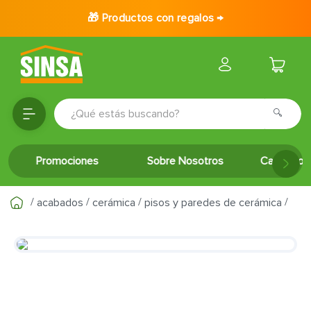
🎁 Productos con regalos →
¿Qué estás buscando?
TÉRMINOS MÁS BUSCADOS
Promociones
Sobre Nosotros
Catálogo 
1
.
porcelanato
2
.
ceramica
acabados
cerámica
pisos y paredes de cerámica
3
.
puertas
4
.
baldosa
5
.
cerradura
6
.
fachaleta