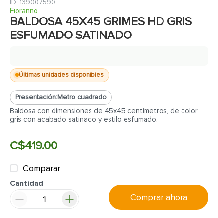
7
.
fachaleta
:
139007590
Fioranno
8
.
inodoro
BALDOSA 45X45 GRIMES HD GRIS
ESFUMADO SATINADO
9
.
puerta
10
.
pantry
Últimas unidades disponibles
Presentación:
Metro cuadrado
Baldosa con dimensiones de 45x45 centimetros, de color
gris con acabado satinado y estilo esfumado.
C$
419
.
00
Comparar
Cantidad
Comprar ahora