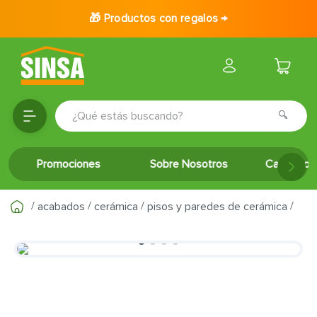
🎁 Productos con regalos →
¿Qué estás buscando?
TÉRMINOS MÁS BUSCADOS
Promociones
Sobre Nosotros
Catálogo 
1
.
porcelanato
2
.
ceramica
acabados
cerámica
pisos y paredes de cerámica
3
.
baldosa
4
.
puertas
5
.
cerradura
6
.
azulejo