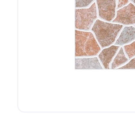
9
.
pantry
10
.
abanico