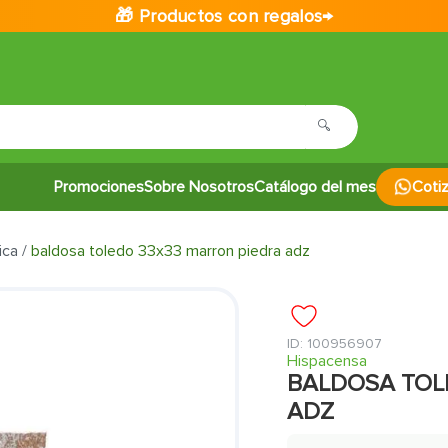
🎁 Productos con regalos→
Promociones
Sobre Nosotros
Catálogo del mes
Coti
ica
baldosa toledo 33x33 marron piedra adz
:
100956907
Hispacensa
BALDOSA TOL
ADZ