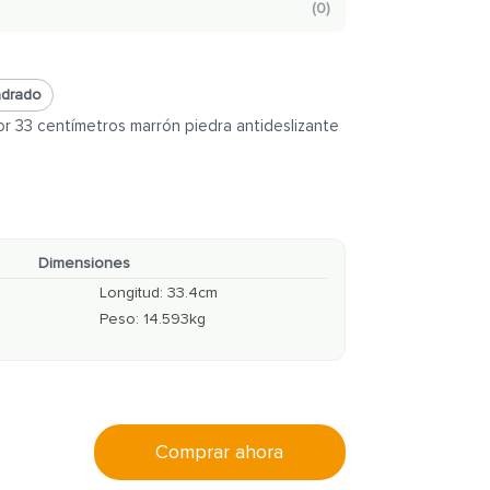
(
0
)
adrado
r 33 centímetros marrón piedra antideslizante
Dimensiones
Longitud
:
33.4
cm
Peso
:
14.593
kg
Comprar ahora