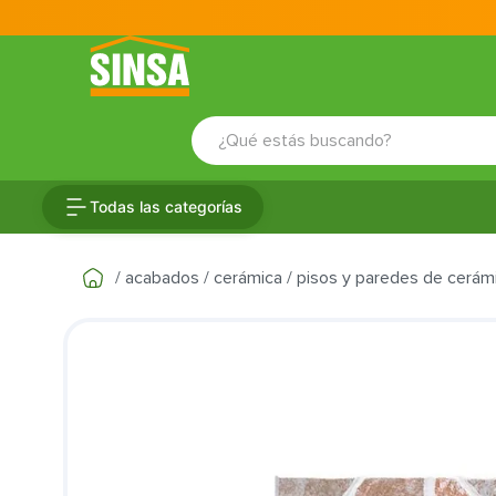
¿Qué estás buscando?
TÉRMINOS MÁS BUSCADOS
Todas las categorías
1
.
porcelanato
2
.
ceramica
acabados
cerámica
pisos y paredes de cerám
3
.
baldosa
4
.
puertas
5
.
cerradura
6
.
inodoro
7
.
fachaleta
8
.
azulejo