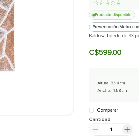
☆
☆
☆
☆
☆
Producto disponible
Presentación:
Metro cu
Baldosa toledo de 33 po
C$
599
.
00
Altura
:
33.4
cm
Ancho
:
4.59
cm
Comparar
Cantidad