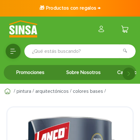
🎁 Productos con regalos →
¿Qué estás buscando?
TÉRMINOS MÁS BUSCADOS
Promociones
Sobre Nosotros
Catálogo 
1
.
porcelanato
2
.
ceramica
pintura
arquitectónicos
colores bases
3
.
baldosa
4
.
puertas
5
.
inodoro
6
.
azulejo