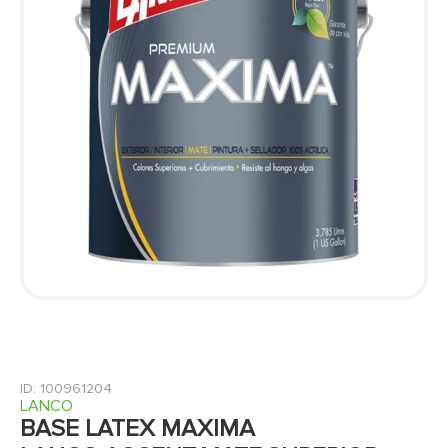
7
.
cerradura
8
.
fachaleta
9
.
abanico
10
.
puerta
:
100961204
LANCO
BASE LATEX MAXIMA