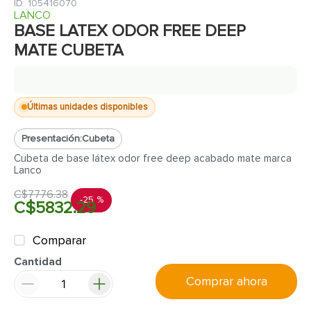
7
.
inodoro
:
105416070
LANCO
8
.
azulejo
BASE LATEX ODOR FREE DEEP
MATE CUBETA
9
.
puerta
10
.
pantry
Últimas unidades disponibles
Presentación:
Cubeta
Cubeta de base látex odor free deep acabado mate marca
Lanco
C$
7776
.
38
-
25 %
C$
5832
.
29
Comparar
Cantidad
Comprar ahora