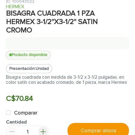
7
.
inodoro
:
100943022
HERMEX
8
.
azulejo
BISAGRA CUADRADA 1 PZA
HERMEX 3-1/2"X3-1/2" SATIN
9
.
puerta
CROMO
10
.
pantry
Producto disponible
Presentación:
Unidad
Bisagra cuadrada con medida de 3-1/2 x 3-1/2 pulgadas, en
color satín con acabado cromado, de 1 pieza, marca Hermex
C$
70
.
84
Comparar
Cantidad
Comprar ahora