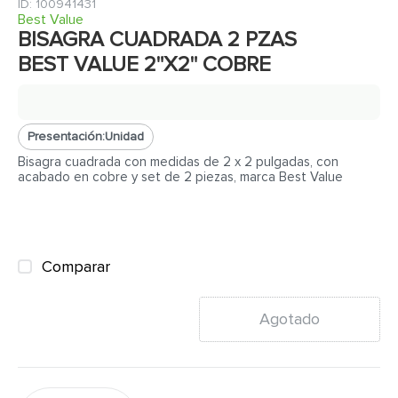
7
.
cerradura
:
100941431
Best Value
8
.
azulejo
BISAGRA CUADRADA 2 PZAS
BEST VALUE 2"X2" COBRE
9
.
pantry
10
.
puerta
Presentación:
Unidad
Bisagra cuadrada con medidas de 2 x 2 pulgadas, con
acabado en cobre y set de 2 piezas, marca Best Value
Comparar
Agotado