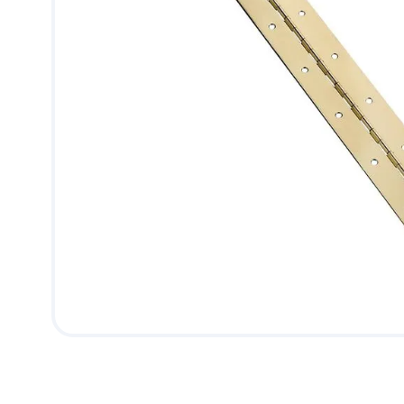
9
.
puerta
10
.
pantry