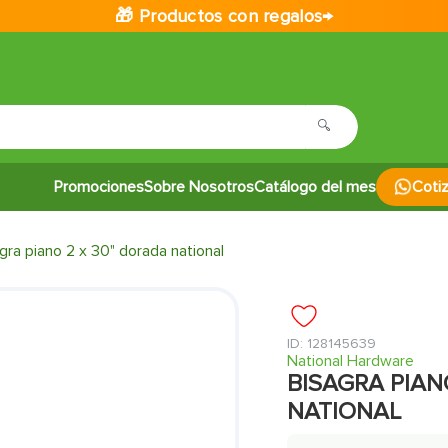
🎁 Productos con regalos→
Promociones
Sobre Nosotros
Catálogo del mes
Coti
gra piano 2 x 30" dorada national
:
128145639
National Hardware
BISAGRA PIAN
NATIONAL