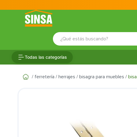
¿Qué estás buscando?
TÉRMINOS MÁS BUSCADOS
Todas las categorías
1
.
porcelanato
2
.
ceramica
ferretería
herrajes
bisagra para muebles
bisa
3
.
baldosa
4
.
puertas
5
.
cerradura
6
.
azulejo
7
.
fachaleta
8
.
inodoro