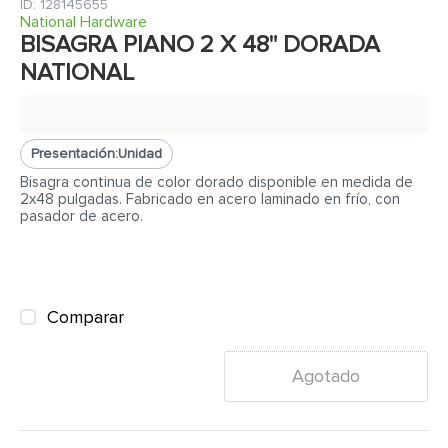
7
.
fachaleta
:
128145655
National Hardware
8
.
azulejo
BISAGRA PIANO 2 X 48" DORADA
NATIONAL
9
.
pantry
10
.
abanico
Presentación:
Unidad
Bisagra continua de color dorado disponible en medida de
2x48 pulgadas. Fabricado en acero laminado en frío, con
pasador de acero.
Comparar
Agotado