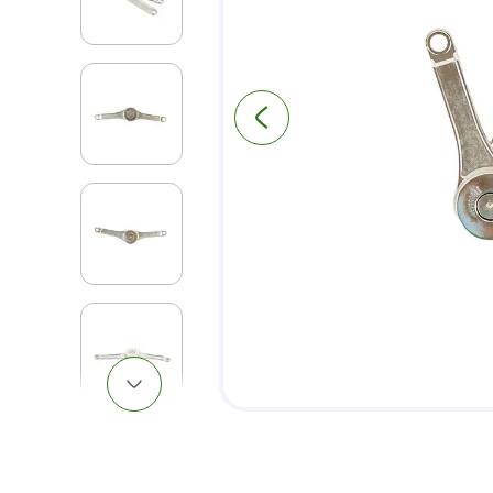
9
.
pantry
10
.
puerta