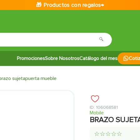
🎁 Productos con regalos→
Promociones
Sobre Nosotros
Catálogo del mes
Coti
brazo sujetapuerta mueble
:
106068581
Mobile
BRAZO SUJET
☆
☆
☆
☆
☆