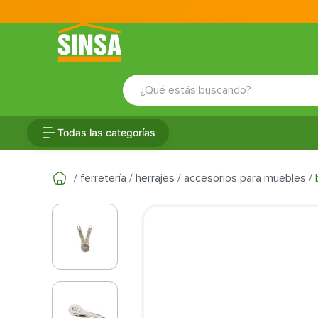
¿Qué estás buscando?
TÉRMINOS MÁS BUSCADOS
Todas las categorías
1
.
porcelanato
2
.
ceramica
ferretería
herrajes
accesorios para muebles
3
.
baldosa
4
.
puertas
5
.
fachaleta
6
.
inodoro
7
.
cerradura
8
.
azulejo