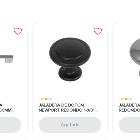
Laurey
Laurey
A
JALADERA DE BOTON
JALADERA
(96MM)
NEWPORT REDONDO 1-3/8"
REDONDO 1
UREY
(35MM) NEGRO MATE LAUREY
CROMO PU
Agotado