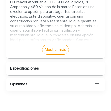
El Breaker atornillable CH - GHB de 2 polos, 20
Amperios y 480 Voltios de la marca Eaton es una
excelente opción para proteger tus circuitos
eléctricos. Este dispositivo cuenta con una
construcción robusta y resistente, lo que garantiza
su durabilidad y eficiencia en el tiempo. Además, su
diseño atornillable facilita su instalación y
mantenimiento, lo que lo convierte en una opción
ideal para profesionales y aficionados. Con este
breaker, podrás proteger tus equipos y dispositivos
eléctricos de sobrecargas y cortocircuitos,
Mostrar más
asegurando su correcto funcionamiento y
prolongando su vida útil. No esperes más y adquiere
el Breaker atornillable CH - GHB de Eaton para tener
la tranquilidad de contar con un sistema eléctrico
Especificaciones
seguro y confiable.
Opiniones