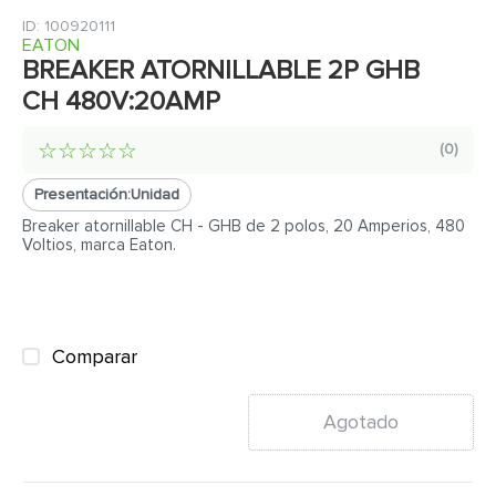
7
.
cerradura
:
100920111
8
.
fachaleta
EATON
BREAKER ATORNILLABLE 2P GHB
9
.
abanico
CH 480V:20AMP
10
.
puerta
☆
☆
☆
☆
☆
(
0
)
Presentación:
Unidad
Breaker atornillable CH - GHB de 2 polos, 20 Amperios, 480
Voltios, marca Eaton.
Comparar
Agotado