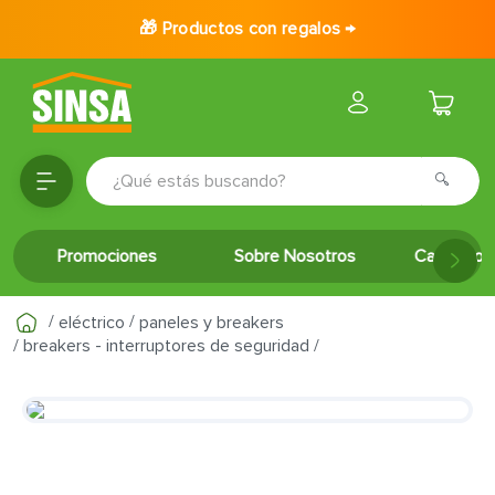
🎁 Productos con regalos →
¿Qué estás buscando?
TÉRMINOS MÁS BUSCADOS
Promociones
Sobre Nosotros
Catálogo 
1
.
porcelanato
2
.
ceramica
eléctrico
paneles y breakers
3
.
baldosa
breakers - interruptores de seguridad
4
.
puertas
5
.
inodoro
6
.
azulejo