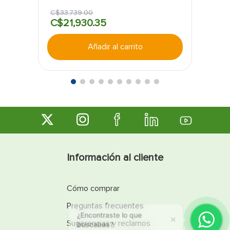
EATON
C$
33
,
739
.
00
C$
21
,
930
.
35
Añadir al carrito
Información al cliente
Cómo comprar
Preguntas frecuentes
¿Encontraste lo que
buscabas?
Sugerencias y reclamos