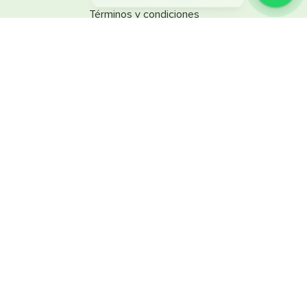
Términos y condiciones
Línea Ética
Promociones
Catálogos
Reglamentos
SINSA
Nuestra empresa
Trabaja con nosotros
SINSA Design
Nuestras tiendas