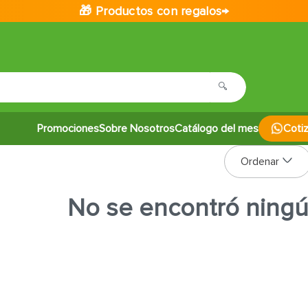
🎁 Productos con regalos→
Promociones
Sobre Nosotros
Catálogo del mes
Coti
No se encontró ning