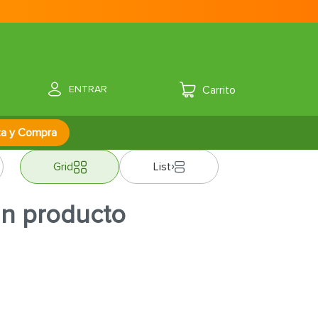
ENTRAR
za y Compra
Grid
List
ún producto