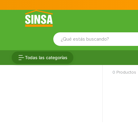
¿Qué estás buscando?
TÉRMINOS MÁS BUSCADOS
Todas las categorías
1
.
porcelanato
0
Productos
2
.
ceramica
3
.
baldosa
4
.
puertas
5
.
cerradura
6
.
azulejo
7
.
fachaleta
8
.
inodoro