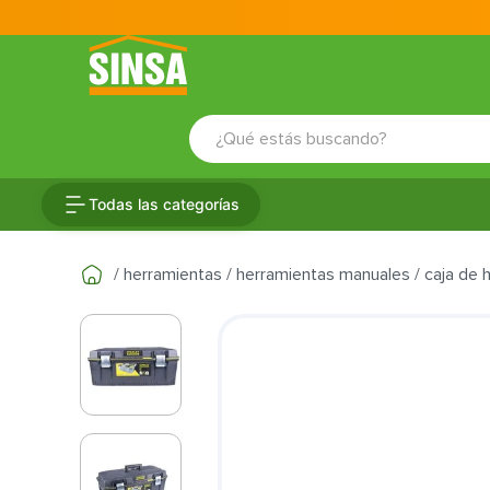
¿Qué estás buscando?
TÉRMINOS MÁS BUSCADOS
Todas las categorías
1
.
porcelanato
2
.
ceramica
herramientas
herramientas manuales
caja de 
3
.
baldosa
4
.
puertas
5
.
cerradura
6
.
azulejo
7
.
fachaleta
8
.
inodoro