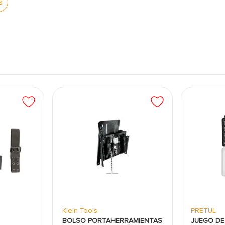
s
a es de
32 litros
, ideal para almacenar herramientas de
ara evitar la entrada de agua, manteniendo tus
a organizar las herramientas más utilizadas o de
rre hermético protegen tus herramientas de
apacidad, facilita la organización y el acceso rápido a
onal en talleres, construcciones, o cualquier
 portátil
Klein Tools
PRETUL
BOLSO PORTAHERRAMIENTAS
JUEGO DE