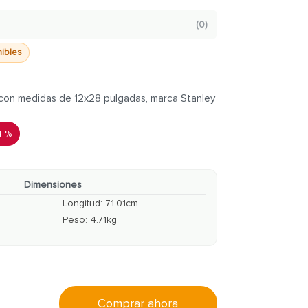
(
0
)
nibles
 con medidas de 12x28 pulgadas, marca Stanley
4 %
Dimensiones
Longitud
:
71.01
cm
Peso
:
4.71
kg
Comprar ahora