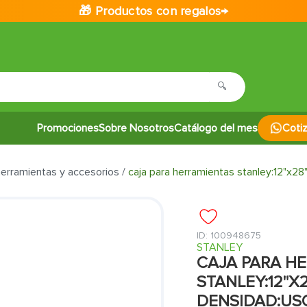
🎁 Productos con regalos→
Promociones
Sobre Nosotros
Catálogo del mes
Coti
herramientas y accesorios
caja para herramientas stanley:12"x28
:
100948675
STANLEY
CAJA PARA H
STANLEY:12"X2
DENSIDAD:US