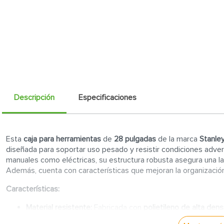
Descripción
Especificaciones
Esta
caja para herramientas
de
28 pulgadas
de la marca
Stanle
diseñada para soportar uso pesado y resistir condiciones adver
manuales como eléctricas, su estructura robusta asegura una la
Además, cuenta con características que mejoran la organización
Características:
Material resistente:
Fabricada con
polietileno de alta den
impacto y protección contra el agua.