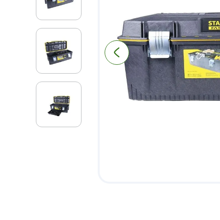
9
.
puerta
10
.
pantry