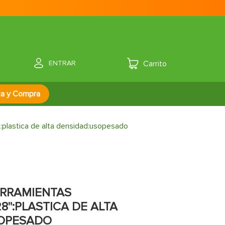
ENTRAR
za y Compra
":plastica de alta densidad:usopesado
ERRAMIENTAS
8":PLASTICA DE ALTA
OPESADO