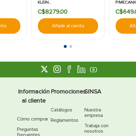
KLEIN
P/MECANI
OS:C/CORREA
TOOLS:11BOLSILLOS:NEGRO
C$
8279
.
00
C$
649
.
rito
Añadir al carrito
Aña
Información
Promociones
SINSA
al cliente
Catálogos
Nuestra
empresa
Cómo comprar
Reglamentos
Trabaja con
Preguntas
nosotros
frecuentes