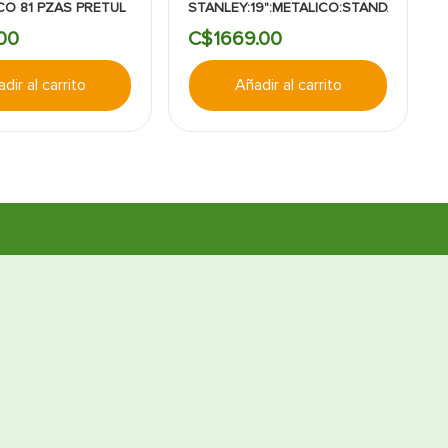
CO 81 PZAS PRETUL
STANLEY:19":METALICO:STANDARD
00
C$
1669
.
00
dir al carrito
Añadir al carrito