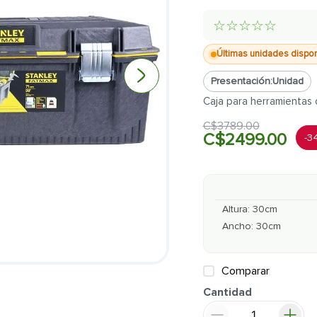
☆
☆
☆
☆
☆
Últimas unidades dispo
Presentación:
Unidad
Caja para herramientas
C$
3789
.
00
C$
2499
.
00
-
3
Altura
:
30
cm
Ancho
:
30
cm
Comparar
Cantidad