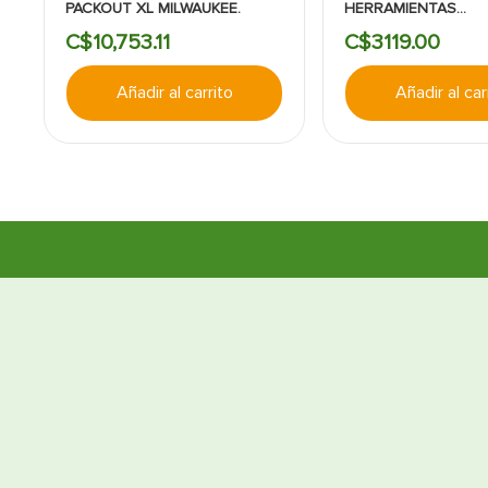
PACKOUT XL MILWAUKEE.
HERRAMIENTAS
DEWALT:12BOLSILL
C$
10
,
753
.
11
C$
3119
.
00
Añadir al carrito
Añadir al car