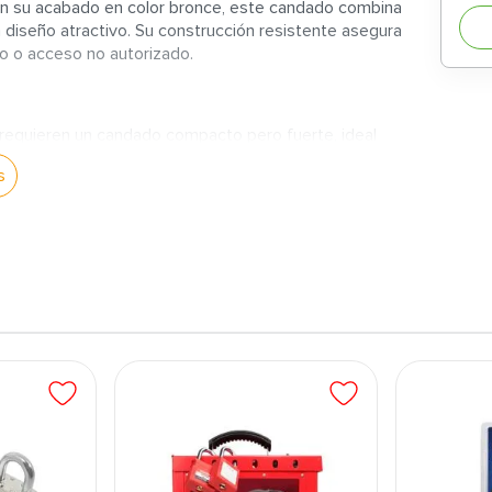
Con su acabado en color bronce, este candado combina
n diseño atractivo. Su construcción resistente asegura
bo o acceso no autorizado.
requieren un candado compacto pero fuerte, ideal
s
ncia, sino también una apariencia elegante que se
 calidad, este candado está diseñado para resistir
ra intentos de manipulación.
ón segura para mantener tus pertenencias
autorizado.
andado lo hacen adecuado para diversas aplicaciones,
so sencillo, garantizando una excelente experiencia