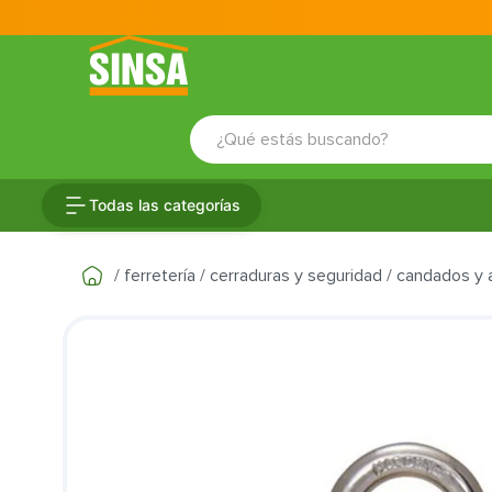
¿Qué estás buscando?
TÉRMINOS MÁS BUSCADOS
Todas las categorías
1
.
porcelanato
2
.
ceramica
ferretería
cerraduras y seguridad
candados y 
3
.
baldosa
4
.
puertas
5
.
cerradura
6
.
azulejo
7
.
fachaleta
8
.
inodoro