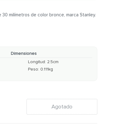
30 milímetros de color bronce, marca Stanley.
Dimensiones
Longitud
:
2.5
cm
Peso
:
0.111
kg
Agotado