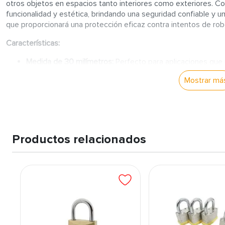
otros objetos en espacios tanto interiores como exteriores. 
funcionalidad y estética, brindando una seguridad confiable y u
que proporcionará una protección eficaz contra intentos de ro
Características:
Medida de 30 milímetros:
Perfecto para aplicaciones que 
para usar en objetos de tamaño pequeño o mediano.
Mostrar má
Color bronce:
El acabado en bronce no solo ofrece resiste
adapta a diferentes entornos.
Diseño robusto y seguro:
Fabricado con materiales de alta
condiciones adversas y ofrecer una protección fiable cont
Por qué comprar:
Productos relacionados
Seguridad confiable:
Este candado proporciona una soluci
protegidas, con una construcción que evita el acceso no 
Estilo y durabilidad:
El color bronce y la resistencia del c
tanto en interiores como en exteriores.
Fácil de usar:
Su diseño compacto y funcional permite un u
de seguridad sin complicaciones.