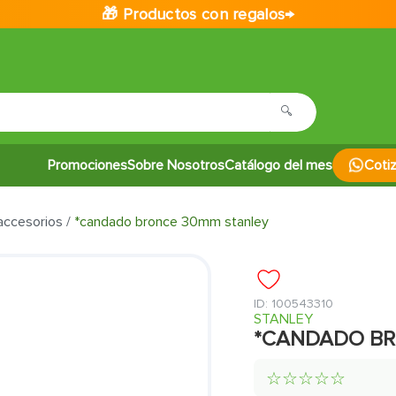
🎁 Productos con regalos→
Promociones
Sobre Nosotros
Catálogo del mes
Coti
accesorios
*candado bronce 30mm stanley
:
100543310
STANLEY
*CANDADO BR
☆
☆
☆
☆
☆