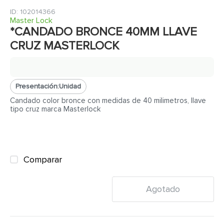
7
.
fachaleta
:
102014366
8
.
azulejo
Master Lock
*CANDADO BRONCE 40MM LLAVE
9
.
pantry
CRUZ MASTERLOCK
10
.
abanico
Presentación:
Unidad
Candado color bronce con medidas de 40 milimetros, llave
tipo cruz marca Masterlock
Comparar
Agotado