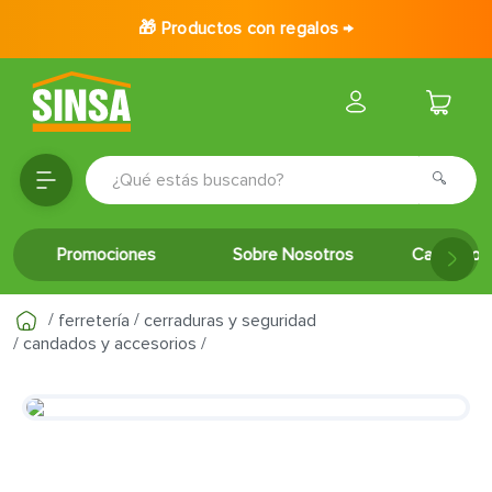
🎁 Productos con regalos →
¿Qué estás buscando?
TÉRMINOS MÁS BUSCADOS
Promociones
Sobre Nosotros
Catálogo 
1
.
porcelanato
2
.
ceramica
ferretería
cerraduras y seguridad
3
.
baldosa
candados y accesorios
4
.
puertas
5
.
cerradura
6
.
inodoro