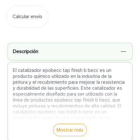
Calcular envío
Descripción
El catalizador epobecc tap finish b becc es un
producto químico utilizado en la industria de la
pintura y el recubrimiento para mejorar la resistencia
y durabilidad de las superficies. Este catalizador es
especialmente diseñado para ser utilizado con la
línea de productos epobecc tap finish b becc, que
incluye pinturas y recubrimientos de alta calidad. El
catalizador epobecc tap finish b becc es un
componente esencial en la preparación de las
pinturas y recubrimientos, ya que ayuda a acelerar el
proceso de curado y a mejorar la adherencia y la
Mostrar más
resistencia a la abrasión y a los productos químicos.