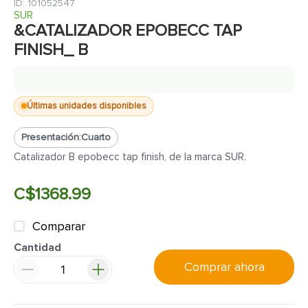
7
.
fachaleta
:
101052547
SUR
8
.
inodoro
&CATALIZADOR EPOBECC TAP
FINISH_ B
9
.
puerta
10
.
pantry
Últimas unidades disponibles
Presentación:
Cuarto
Catalizador B epobecc tap finish, de la marca SUR.
C$
1368
.
99
Comparar
Cantidad
Comprar ahora