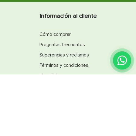
Información al cliente
Cómo comprar
Preguntas frecuentes
Sugerencias y reclamos
¿Encontraste lo que
buscabas?
Términos y condiciones
Línea Ética
Promociones
Catálogos
Reglamentos