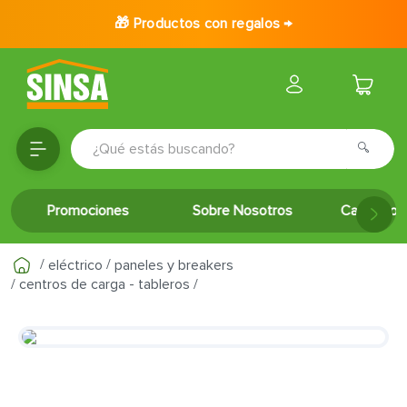
🎁 Productos con regalos →
¿Qué estás buscando?
TÉRMINOS MÁS BUSCADOS
Promociones
Sobre Nosotros
Catálogo 
1
.
porcelanato
2
.
ceramica
eléctrico
paneles y breakers
3
.
baldosa
centros de carga - tableros
4
.
puertas
5
.
fachaleta
6
.
inodoro