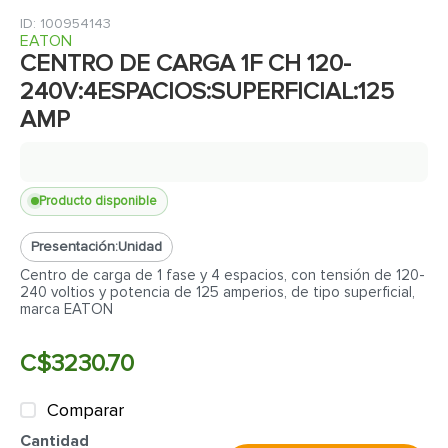
7
.
cerradura
:
100954143
8
.
azulejo
EATON
CENTRO DE CARGA 1F CH 120-
9
.
pantry
240V:4ESPACIOS:SUPERFICIAL:125
10
.
puerta
AMP
Producto disponible
Presentación:
Unidad
Centro de carga de 1 fase y 4 espacios, con tensión de 120-
240 voltios y potencia de 125 amperios, de tipo superficial,
marca EATON
C$
3230
.
70
Comparar
Cantidad