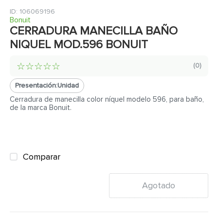
7
.
inodoro
:
106069196
8
.
azulejo
Bonuit
CERRADURA MANECILLA BAÑO
9
.
puerta
NIQUEL MOD.596 BONUIT
10
.
pantry
☆
☆
☆
☆
☆
(
0
)
Presentación:
Unidad
Cerradura de manecilla color níquel modelo 596, para baño,
de la marca Bonuit.
Comparar
Agotado