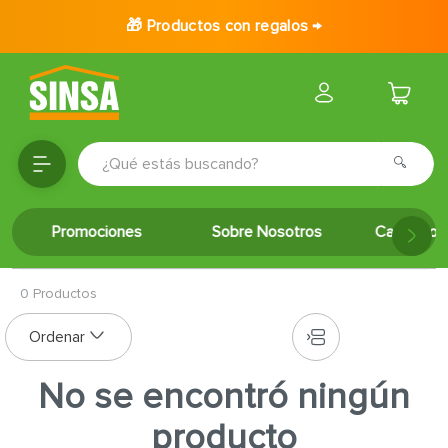
🎁 Productos con regalos →
¿Qué estás buscando?
TÉRMINOS MÁS BUSCADOS
Promociones
Sobre Nosotros
Catálogo 
1
.
porcelanato
2
.
ceramica
0
Productos
3
.
baldosa
4
.
puertas
5
.
cerradura
No se encontró ningún
6
.
azulejo
producto