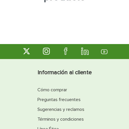
7
.
fachaleta
8
.
inodoro
9
.
puerta
10
.
pantry
Información al cliente
Cómo comprar
Preguntas frecuentes
Sugerencias y reclamos
Términos y condiciones