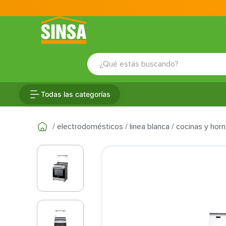
¿Qué estás buscando?
TÉRMINOS MÁS BUSCADOS
Todas las categorías
1
.
porcelanato
2
.
ceramica
electrodomésticos
linea blanca
cocinas y hor
3
.
baldosa
4
.
puertas
5
.
cerradura
6
.
azulejo
7
.
fachaleta
8
.
inodoro