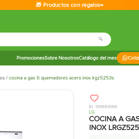
🎁 Productos con regalos→
Promociones
Sobre Nosotros
Catálogo del mes
Coti
nos
cocina a gas 6 quemadores acero inox lrgz5253s
:
139661065
LG
COCINA A GA
INOX LRGZ525