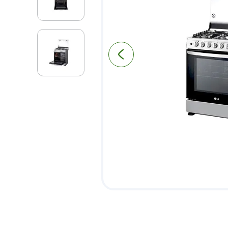
9
.
puerta
10
.
pantry