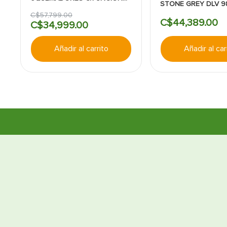
STONE GREY DLV 9
AIR FRY
PARED
C$
57
,
799
.
00
C$
44
,
389
.
00
C$
34
,
999
.
00
Añadir al carrito
Añadir al car