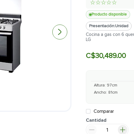
☆
☆
☆
☆
☆
Producto disponible
Presentación:
Unidad
Cocina a gas con 6 quem
LG
C$
30
,
489
.
00
Altura
:
97
cm
Ancho
:
81
cm
Comparar
Cantidad