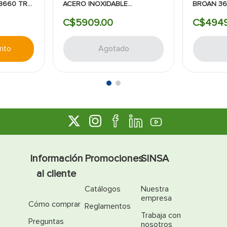
8660 TRL
ACERO INOXIDABLE
BROAN 3
30PULGADAS BROAN
C$
5909
.
00
C$
494
rito
Agotado
Información
Promociones
SINSA
al cliente
Catálogos
Nuestra
empresa
Cómo comprar
Reglamentos
Trabaja con
Preguntas
nosotros