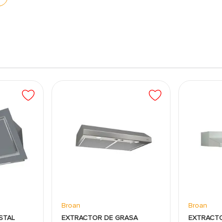
peratura.
 y facilidad de limpieza, manteniendo un aspecto
e permiten ajustes suaves y manejo cómodo del calor
ue maximiza el espacio para ollas y sartenes de
e 6 quemadores permite cocinar múltiples recetas a
 calidad que resiste el uso diario y aporta un estilo
eratura para una cocción uniforme y resultados
esistentes que simplifican la limpieza después de cada
Broan
Broan
STAL
EXTRACTOR DE GRASA
EXTRACT