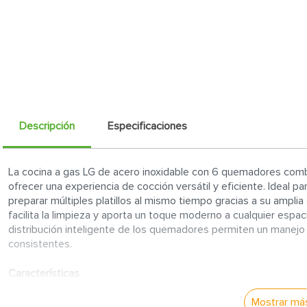
Descripción
Especificaciones
La cocina a gas LG de acero inoxidable con 6 quemadores combi
ofrecer una experiencia de cocción versátil y eficiente. Ideal p
preparar múltiples platillos al mismo tiempo gracias a su amplia
facilita la limpieza y aporta un toque moderno a cualquier espa
distribución inteligente de los quemadores permiten un manejo p
consistentes.
Características
Seis quemadores de alto rendimiento:
Proporcionan una a
Mostrar má