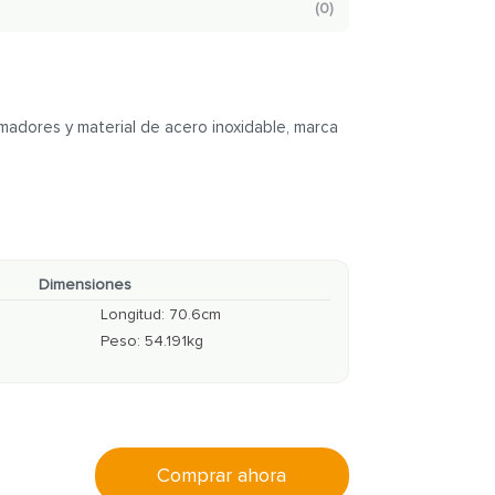
(
0
)
adores y material de acero inoxidable, marca
Dimensiones
Longitud
:
70.6
cm
Peso
:
54.191
kg
Comprar ahora