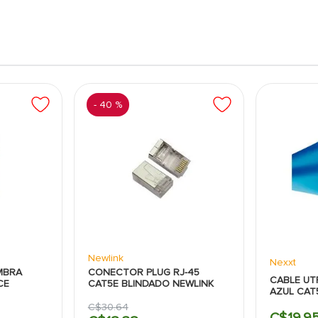
so frecuente o manipulaciones. Esto contribuye a
cilmente mediante herramientas de crimpado
ilita su uso tanto para técnicos especializados como
omprometer la calidad.
-
40 %
 comunes de pérdida de señal o interferencias en
e el cable y el equipo de red. Es ideal para quienes
ar al máximo el ancho de banda de conexiones de
de archivos grandes y uso simultáneo de múltiples
instalación en diferentes tipos de equipos y cajas de
 hasta hogares y centros de datos pequeños.
adas.
Newlink
Nexxt
MBRA
CONECTOR PLUG RJ-45
CABLE UT
CE
CAT5E BLINDADO NEWLINK
AZUL CAT
C$
30
.
64
C$
19
.
9