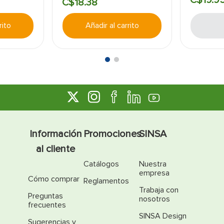
C$
18
.
38
rito
Añadir al carrito
Información
Promociones
SINSA
al cliente
Catálogos
Nuestra
empresa
Cómo comprar
Reglamentos
Trabaja con
Preguntas
nosotros
frecuentes
SINSA Design
Sugerencias y