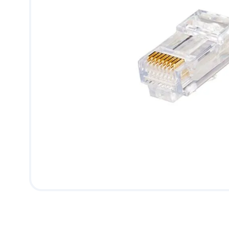
9
.
pantry
10
.
puerta