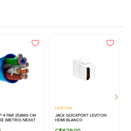
LEVITON
P 4 PAR 25AWG CM
JACK QUICKPORT LEVITON
5E (METRO) NEXXT
HDMI BLANCO
5
C$
629
.
00