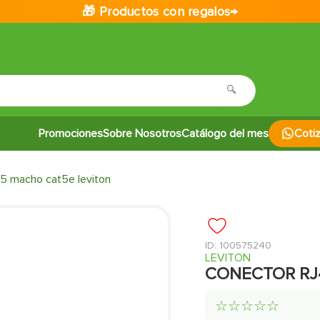
🎁 Productos con regalos→
Promociones
Sobre Nosotros
Catálogo del mes
Coti
45 macho cat5e leviton
:
100575240
LEVITON
CONECTOR RJ
☆
☆
☆
☆
☆