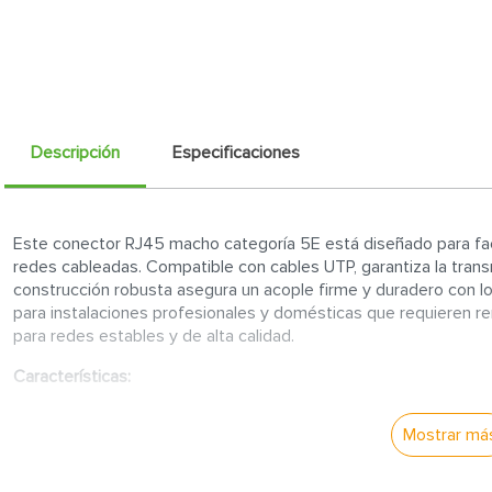
Descripción
Especificaciones
Este conector RJ45 macho categoría 5E está diseñado para faci
redes cableadas. Compatible con cables UTP, garantiza la tran
construcción robusta asegura un acople firme y duradero con lo
para instalaciones profesionales y domésticas que requieren 
para redes estables y de alta calidad.
Características:
Compatibilidad con cables categoría 5E:
Diseñado para us
Mostrar má
transferencia. Permite conexiones rápidas y estables pa
los estándares más comunes en infraestructura de redes 
Construcción sólida y duradera:
Fabricado con materiales 