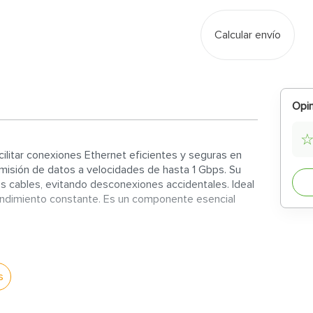
Calcular envío
Opin
litar conexiones Ethernet eficientes y seguras en
smisión de datos a velocidades de hasta 1 Gbps. Su
s cables, evitando desconexiones accidentales. Ideal
rendimiento constante. Es un componente esencial
arse con cables UTP que soportan hasta 1 Gbps de
s
ra uso en redes domésticas y de oficina. Cumple con
actuales.
resistentes que aseguran una conexión firme y