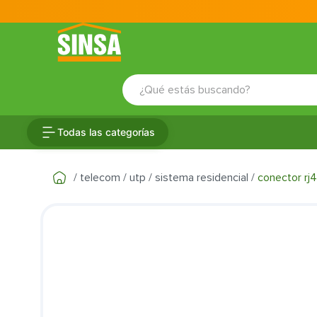
¿Qué estás buscando?
TÉRMINOS MÁS BUSCADOS
Todas las categorías
1
.
porcelanato
2
.
ceramica
telecom
utp
sistema residencial
conector rj
3
.
baldosa
4
.
puertas
5
.
fachaleta
6
.
inodoro
7
.
cerradura
8
.
azulejo