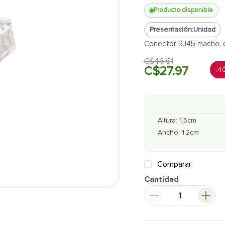
Producto disponible
Presentación:
Unidad
Conector RJ45 macho, c
C$
46
.
61
C$
27
.
97
-
4
Altura
:
1.5
cm
Ancho
:
1.2
cm
Comparar
Cantidad