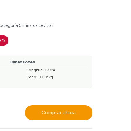
ategoría 5E, marca Leviton
0 %
Dimensiones
Longitud
:
1.4
cm
Peso
:
0.001
kg
Comprar ahora