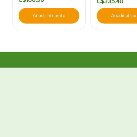
C$
335
.
40
Añadir al carrito
Añadir al car