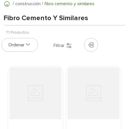
7
.
inodoro
construcción
fibro cemento y similares
8
.
azulejo
Fibro Cemento Y Similares
9
.
puerta
10
.
pantry
71
Productos