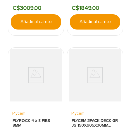
TERRACOTA P10 6MM
C$
3009
.
00
C$
1849
.
00
EC
Añadir al carrito
Añadir al carrito
Plycem
Plycem
PLYROCK 4 x 8 PIES
PLYCEM 3PACK DECK GR
8MM
JS 150X605X30MM
PAQ3