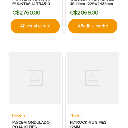
P/JUNTAS ULTRA510
JS 11mm 1229X2438mm
25KG CAJA
A11 D76
C$
2760
.
00
C$
2069
.
00
Añadir al carrito
Añadir al carrito
Plycem
Plycem
PLYCEM ONDULADO
PLYROCK 4 x 8 PIES
ROJA 10 PIES
12MM