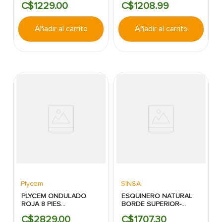
C$
1229
.
00
C$
1208
.
99
Añadir al carrito
Añadir al carrito
Plycem
SINSA
PLYCEM ONDULADO
ESQUINERO NATURAL
ROJA 8 PIES
BORDE SUPERIOR-
TERRACOTA P10 6MM
LATERIAL PARA
C$
2829
.
00
C$
1707
.
30
EC
VENTANA 14x640MM