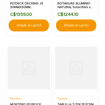
PLYDECK DECKING JS
BOTAGUAS ALUMINIO
30MMX30MM
NATURAL 5cmx11mm x
150X3657MM RAN GRIS
640cm PARA PARED
C$
1359
.
00
C$
1244
.
10
Añadir al carrito
Añadir al carrito
Plycem
Plycem
MORTERO PLYROCK
TABLILLA T-TEK PLYCEM