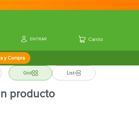
ENTRAR
za y Compra
Grid
List
ún producto