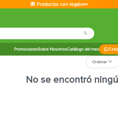
🎁 Productos con regalos→
Promociones
Sobre Nosotros
Catálogo del mes
Coti
No se encontró ning