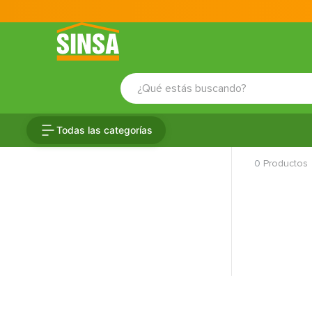
¿Qué estás buscando?
TÉRMINOS MÁS BUSCADOS
Todas las categorías
1
.
porcelanato
0
Productos
2
.
ceramica
3
.
baldosa
4
.
puertas
5
.
cerradura
6
.
azulejo
7
.
fachaleta
8
.
inodoro